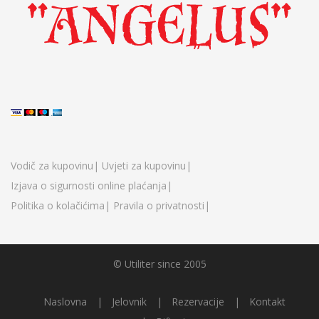
Vodič za kupovinu|
Uvjeti za kupovinu|
Izjava o sigurnosti online plaćanja|
Politika o kolačićima|
Pravila o privatnosti|
©
Utiliter
since 2005
Naslovna
Jelovnik
Rezervacije
Kontakt