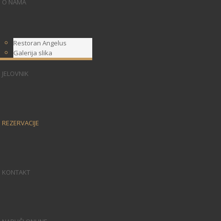
O NAMA
Restoran Angelus
Galerija slika
JELOVNIK
REZERVACIJE
KONTAKT