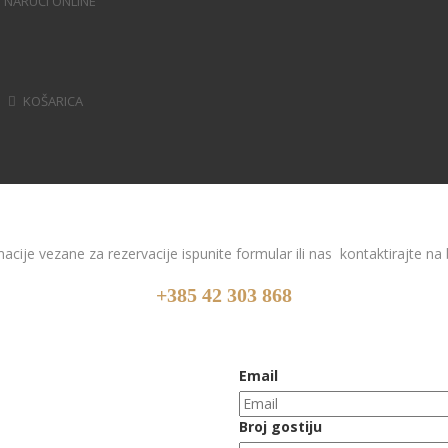
NARUČI ONLINE
KOŠARICA
acije vezane za rezervacije ispunite formular ili nas kontaktirajte na 
+385 42 303 868
Email
Broj gostiju