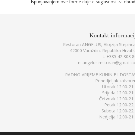
Ispunjavanjem ove forme dajete suglasnost za obradu
Kontakt
informaci
Restoran ANGELUS, Alojzija Stepinc
42000 Varaždin, Republika Hrvat
t: +385 42 303 
e: angelus.restoran@gmail.c
RADNO VRIJEME KUHINJE I DOSTA
Ponedjeljak zatvor
Utorak 12:00-21
Srijeda 12:00-21
Četvrtak 12:00-21
Petak 12:00-22
Subota 12:00-22
Nedjelja 12:00-21