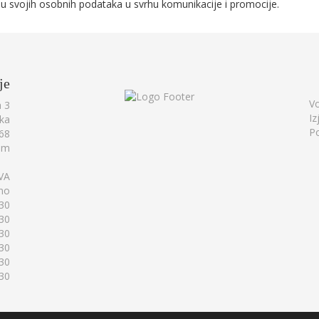
 svojih osobnih podataka u svrhu komunikacije i promocije.
je
Vo
a 3
Iz
ska
Po
868
om
VA
eno
:30
:30
:30
:30
:30
:30