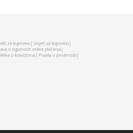
dič za kupovinu|
Uvjeti za kupovinu|
java o sigurnosti online plaćanja|
litika o kolačićima|
Pravila o privatnosti|