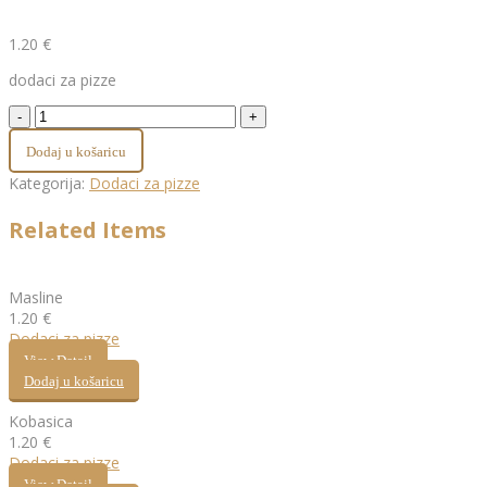
1.20
€
dodaci za pizze
Dodaj u košaricu
Kategorija:
Dodaci za pizze
Related Items
Masline
1.20
€
Dodaci za pizze
View Detail
Dodaj u košaricu
Kobasica
1.20
€
Dodaci za pizze
View Detail