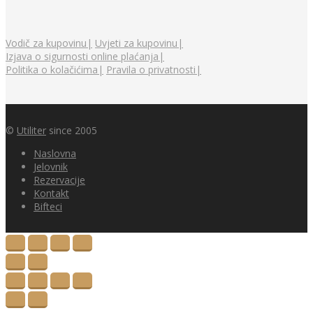
Vodič za kupovinu|
Uvjeti za kupovinu|
Izjava o sigurnosti online plaćanja|
Politika o kolačićima|
Pravila o privatnosti|
©
Utiliter
since 2005
Naslovna
Jelovnik
Rezervacije
Kontakt
Bifteci