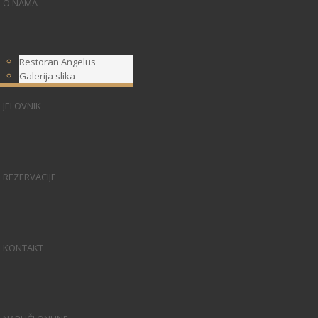
O NAMA
Restoran Angelus
Galerija slika
JELOVNIK
REZERVACIJE
KONTAKT