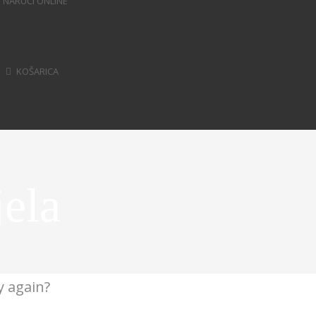
NARUČI ONLINE
KOŠARICA
ela
y again?