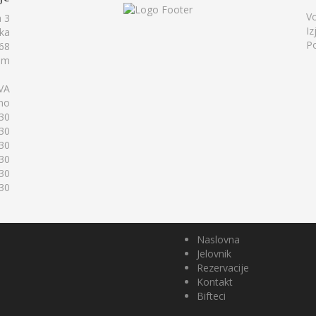
Vo
a 3
Iz
ska
Po
868
om
VA
eno
:30
:30
:30
:30
:30
:30
Naslovna
Jelovnik
Rezervacije
Kontakt
Bifteci