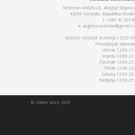
Restoran ANGELUS, Alojzija Stepinc
42000 Varaždin, Republika Hrvat
t: +385 42 303 
e: angelus.restoran@gmail.c
RADNO VRIJEME KUHINJE I DOSTA
Ponedjeljak zatvor
Utorak 12:00-21
Srijeda 12:00-21
Četvrtak 12:00-21
Petak 12:00-22
Subota 12:00-22
Nedjelja 12:00-21
©
Utiliter
since 2005