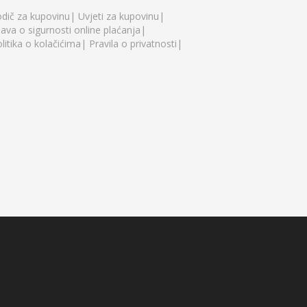
dič za kupovinu|
Uvjeti za kupovinu|
java o sigurnosti online plaćanja|
litika o kolačićima|
Pravila o privatnosti|