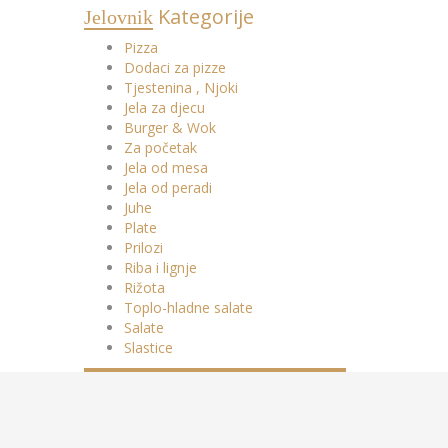
Kategorije
Jelovnik
Pizza
Dodaci za pizze
Tjestenina , Njoki
Jela za djecu
Burger & Wok
Za početak
Jela od mesa
Jela od peradi
Juhe
Plate
Prilozi
Riba i lignje
Rižota
Toplo-hladne salate
Salate
Slastice